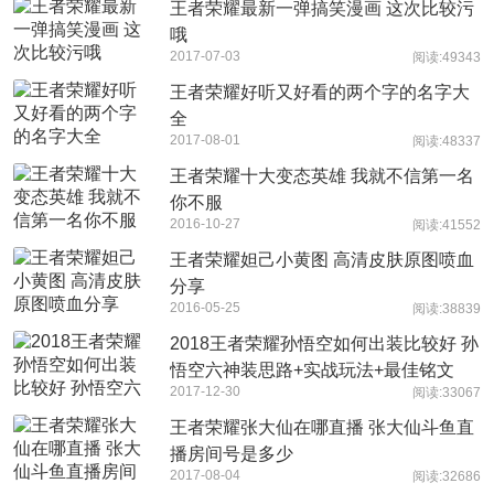
王者荣耀最新一弹搞笑漫画 这次比较污
哦
2017-07-03
阅读:49343
王者荣耀好听又好看的两个字的名字大
全
2017-08-01
阅读:48337
王者荣耀十大变态英雄 我就不信第一名
你不服
2016-10-27
阅读:41552
王者荣耀妲己小黄图 高清皮肤原图喷血
分享
2016-05-25
阅读:38839
2018王者荣耀孙悟空如何出装比较好 孙
悟空六神装思路+实战玩法+最佳铭文
2017-12-30
阅读:33067
王者荣耀张大仙在哪直播 张大仙斗鱼直
播房间号是多少
2017-08-04
阅读:32686