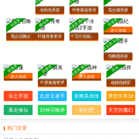
永恒岛手游
传奇霸业手游
昆仑墟手游
进入游戏
进入游戏
进入游戏
动漫类,修仙类
动漫类
动漫类
修仙类
进入游戏
星之召唤士
轩辕传奇手游
十万个冷笑话2手游
疾风战纪
音乐类,动漫类
进入游戏
进入游戏
进入游戏
劲舞团手游
进入游戏
动
漫
类,
修
仙
类,
魔
幻
动漫类
动漫类
其他
类
进入游戏
进入游戏
初音速
叶罗丽美甲梦
齐天战神
超级指挥官
进入游戏
进入游戏
乐土手游
乱世王者手
射雕英雄传
梦想世界3d
游
手游
暴走修仙
封神召唤师
斩幻想
天空的魔幻
城
热门文章