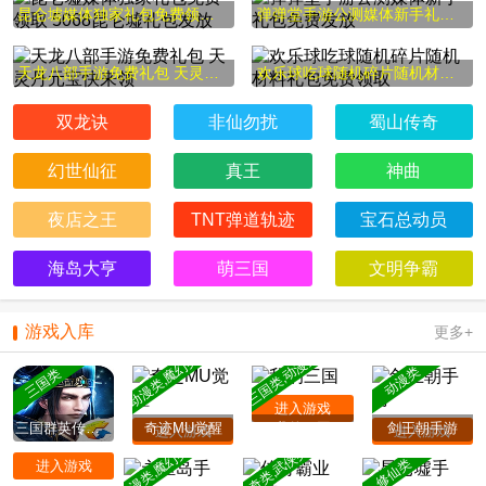
昆仑墟媒体独家礼包免费领取 5068昆仑墟礼包发放
弹弹堂手游公测媒体新手礼包免费发放
天龙八部手游免费礼包 天灵丹元宝快来领
欢乐球吃球随机碎片随机材料礼包免费领取
双龙诀
非仙勿扰
蜀山传奇
幻世仙征
真王
神曲
夜店之王
TNT弹道轨迹
宝石总动员
海岛大亨
萌三国
文明争霸
游戏入库
更多+
三国类,动漫类
动漫类,魔幻类
动漫类
三国类
进入游戏
三国群英传霸王之业
奇迹MU觉醒
我的三国
剑王朝手游
进入游戏
进入游戏
动漫类,魔幻类
传奇类,武侠类
修仙类
进入游戏