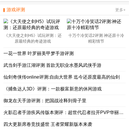
游戏评测
更多+
《大天使之剑H5》试玩评测：还
十万个冷笑话2评测:神还原十冷
原最经典的奇迹游戏
精彩情节
一花一世界 叶罗丽美甲梦手游评测
武当剑手游江湖评测 首款无职业水墨风武侠手游
仙剑奇侠传online评测:自由大世界 迄今还原度最高的仙剑
《捕鱼达人3D》评测：一款极富新意的休闲游戏
御龙在天手游评测：把国战诠释到骨子里
火影忍者手游疾风传版本测评：超世代忍者拉开PVP华丽新篇章
四大更新席卷竞技盛世 王者荣耀新版本来袭