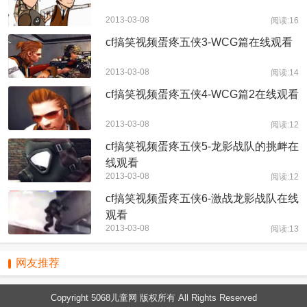
2013-03-08
阅读:16
cf搞笑视频蛋疼五侠3-WCG篇在线观看
2013-03-08
阅读:14
cf搞笑视频蛋疼五侠4-WCG篇2在线观看
2013-03-08
阅读:12
cf搞笑视频蛋疼五侠5-龙影战队的挑衅在
线观看
2013-03-08
阅读:12
cf搞笑视频蛋疼五侠6-激战龙影战队在线
观看
2013-03-08
阅读:13
网友推荐
Copyright 5068儿童网 版权所有 All Rights Reserved